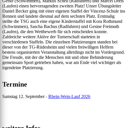
Gerke (Schwimmen), Markus Schell (Radfahren) und Marcel Dreis
(Laufen) einen hervorragenden zweiten Platz! Unser Übungsleiter
Daniel Becker ging mit einer eigenen Staffel der Vincenz-Schule ins
Rennen und landete diesmal auf dem sechsten Platz. Erstmalig
stellte die TSG auch eine eigene Kinderstaffel mit Kora Rothmund
(Schwimmen), Sascha Bachus (Radfahren) und Gesine Freimuth
(Laufen), die den Wettbewerb für sich entscheiden konnte.
Zahlreiche weitere Aktive der Turnerschaft starteten in
verschiedenen Staffeln. Die einzelnen Platzierungen standen bei
dieser von der TG-Rüdesheim und vielen freiwilligen Helfern
bestens organisierten Veranstaltung allerdings nicht im Vordergrund.
Die Freude, mit der die Menschen mit und ohne Behinderung
gemeinsam Sport getrieben haben, war am Ende viel wichtiger als
irgendeine Platzierung.
Termine
Samstag 12. September -
Rhein-Wein-Lauf 2026